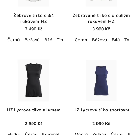
Žebrové triko s 3/4
Žebrované triko s dlouhým
rukávem HZ
rukávem HZ
3 490 Kč
3 990 Kč
Černá
Béžová
Bílá
Tmavě šedá
Černá
Mocca
Béžová
Bílá
Tmav
HZ Lycrové tílko s lemem
HZ Lycrové tílko sportovní
2 990 Kč
2 990 Kč
Modrá
Černá
Karamel
Čokoládově hnědá
Modrá
Zelená
Půlnoční mod
Černá
Kha