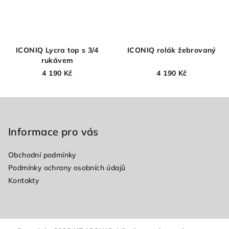
ICONIQ Lycra top s 3/4
ICONIQ rolák žebrovaný
rukávem
4 190 Kč
4 190 Kč
Z
á
p
Informace pro vás
a
Obchodní podmínky
t
Podmínky ochrany osobních údajů
í
Kontakty