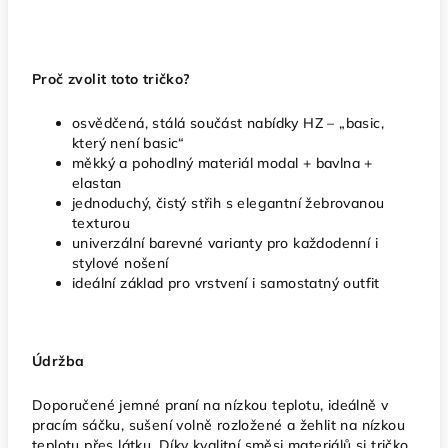
Proč zvolit toto tričko?
osvědčená, stálá součást nabídky HZ – „basic,
který není basic“
měkký a pohodlný materiál modal + bavlna +
elastan
jednoduchý, čistý střih s elegantní žebrovanou
texturou
univerzální barevné varianty pro každodenní i
stylové nošení
ideální základ pro vrstvení i samostatný outfit
Údržba
Doporučené jemné praní na nízkou teplotu, ideálně v
pracím sáčku, sušení volně rozložené a žehlit na nízkou
teplotu přes látku. Díky kvalitní směsi materiálů si tričko