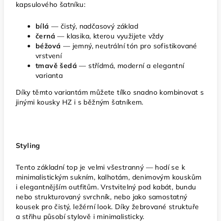
kapsulového šatníku:
bílá
— čistý, nadčasový základ
černá
— klasika, kterou využijete vždy
béžová
— jemný, neutrální tón pro sofistikované
vrstvení
tmavě šedá
— střídmá, moderní a elegantní
varianta
Díky těmto variantám můžete tílko snadno kombinovat s
jinými kousky HZ i s běžným šatníkem.
Styling
Tento základní top je velmi všestranný — hodí se k
minimalistickým sukním, kalhotám, denimovým kouskům
i elegantnějším outfitům. Vrstvitelný pod kabát, bundu
nebo strukturovaný svrchník, nebo jako samostatný
kousek pro čistý, ležérní look. Díky žebrované struktuře
a střihu působí stylově i minimalisticky.