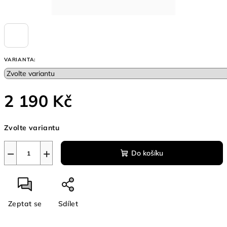
VARIANTA:
2 190 Kč
Měrná
Zvolte variantu
cena:
−
+
Do košíku
Zeptat se
Sdílet