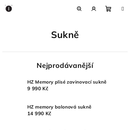
Přejít
na
obsah
Nákupn
Hledat
Přihlášení
Sukně
košík
Nejprodávanější
HZ Memory plisé zavinovací sukně
9 990 Kč
HZ memory balonová sukně
14 990 Kč