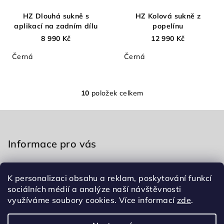
HZ Dlouhá sukně s
HZ Kolová sukně z
aplikací na zadním dílu
popelínu
8 990 Kč
12 990 Kč
Černá
Černá
10
položek celkem
O
v
Z
l
á
á
p
Informace pro vás
d
a
a
c
Obchodní podmínky
t
í
K personalizaci obsahu a reklam, poskytování funkcí
Podmínky ochrany osobních údajů
í
p
sociálních médií a analýze naší návštěvnosti
Kontakty
využíváme soubory cookies. Více informací
zde
.
r
v