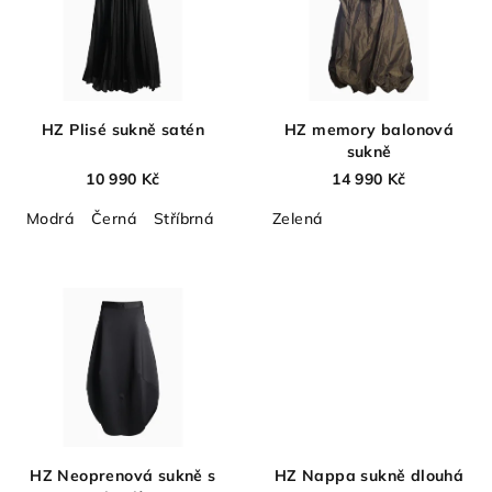
p
o
i
d
s
u
p
k
r
HZ Plisé sukně satén
HZ memory balonová
t
o
sukně
ů
d
10 990 Kč
14 990 Kč
u
Modrá
Černá
Stříbrná
Půlnoční modrá
Zelená
Pudrová
Švest
k
t
ů
HZ Neoprenová sukně s
HZ Nappa sukně dlouhá