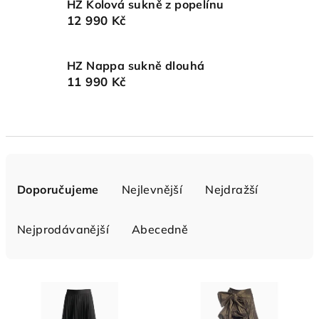
HZ Kolová sukně z popelínu
12 990 Kč
HZ Nappa sukně dlouhá
11 990 Kč
Ř
a
Doporučujeme
Nejlevnější
Nejdražší
z
e
Nejprodávanější
Abecedně
n
í
V
p
ý
r