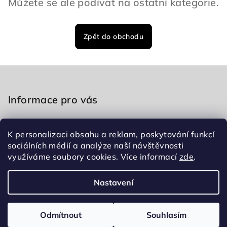
Můžete se ale podívat na ostatní kategorie.
Zpět do obchodu
Z
á
p
Informace pro vás
a
Obchodní podmínky
t
K personalizaci obsahu a reklam, poskytování funkcí
Podmínky ochrany osobních údajů
í
sociálních médií a analýze naší návštěvnosti
Kontakty
využíváme soubory cookies. Více informací
zde
.
Nastavení
Copyright 2026
HZ ICONIQ
. Všechna práva vyhrazena.
Upravit nastavení cookies
Odmítnout
Souhlasím
Vytvořil Shoptet