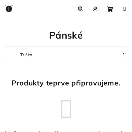
Přejít
na
obsah
Nákupn
Hledat
Přihlášení
Pánské
košík
Trička
Produkty teprve připravujeme.