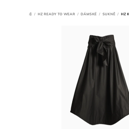
/
HZ READY TO WEAR
/
DÁMSKÉ
/
SUKNĚ
/
HZ 
DOMŮ