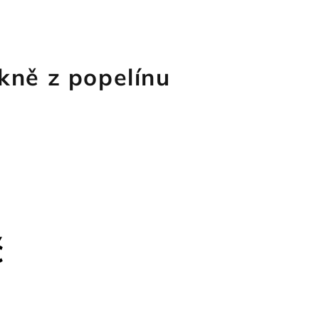
kně z popelínu
č