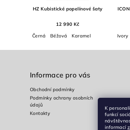
HZ Kubistické popelínové šaty
ICONI
12 990 Kč
Černá
Béžová
Karamel
Ivory
Z
á
Informace pro vás
p
a
Obchodní podmínky
t
Podmínky ochrany osobních
údajů
í
K personal
Kontakty
funkcí soci
návštěvnos
informací