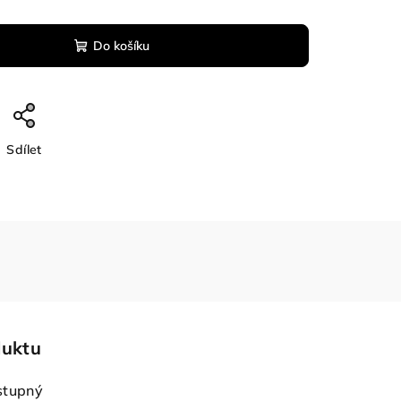
Do košíku
Sdílet
duktu
stupný