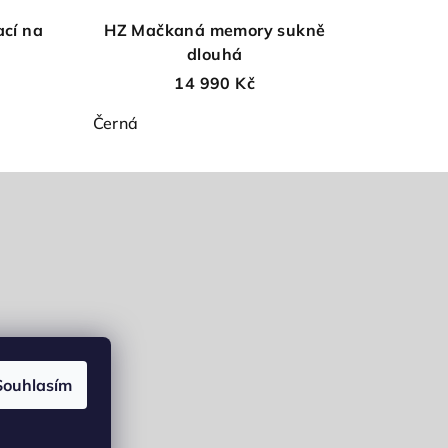
ací na
HZ Mačkaná memory sukně
dlouhá
14 990 Kč
Černá
Souhlasím