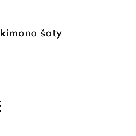
kimono šaty
č