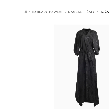
/
HZ READY TO WEAR
/
DÁMSKÉ
/
ŠATY
/
HZ Ž
DOMŮ