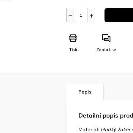
−
+
Tisk
Zeptat se
Popis
Detailní popis pro
Materiál:
hladký žakár