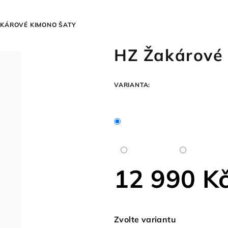
AKÁROVÉ KIMONO ŠATY
HZ Žakárové 
VARIANTA:
12 990 K
Měrná
cena:
Zvolte variantu