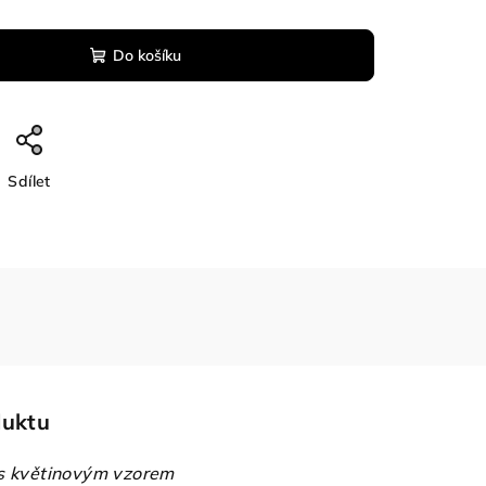
Do košíku
Sdílet
duktu
 s květinovým vzorem