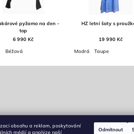
akárové pyžamo na den -
HZ letní šaty s prouž
top
6 990 Kč
19 990 Kč
á
Béžová
Modrá
Taupe
izaci obsahu a reklam, poskytování
Odmítnout
álních médií a analýze naší