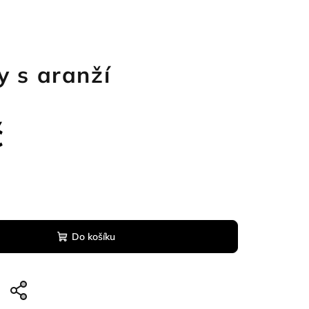
y s aranží
č
Do košíku