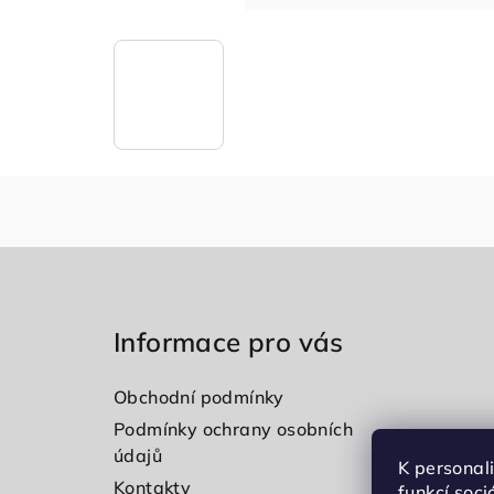
Z
á
Informace pro vás
p
a
Obchodní podmínky
t
Podmínky ochrany osobních
údajů
í
K personal
Kontakty
funkcí soci