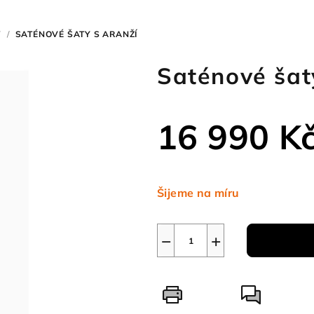
Y
/
SATÉNOVÉ ŠATY S ARANŽÍ
Saténové šat
16 990 K
Měrná
cena:
Šijeme na míru
−
+