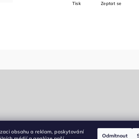
Tisk
Zeptat se
izaci obsahu a reklam, poskytování
Odmítnout
álních médií a analýze naší