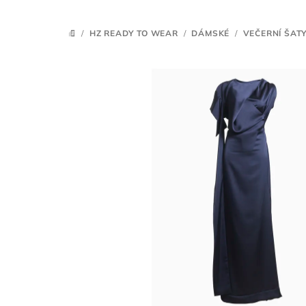
/
HZ READY TO WEAR
/
DÁMSKÉ
/
VEČERNÍ ŠAT
DOMŮ