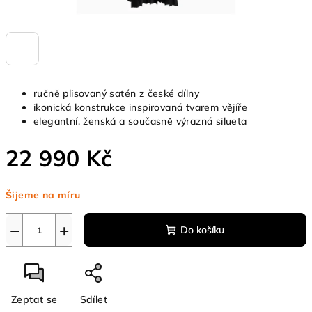
ručně plisovaný satén z české dílny
ikonická konstrukce inspirovaná tvarem vějíře
elegantní, ženská a současně výrazná silueta
22 990 Kč
Měrná
Šijeme na míru
cena:
−
+
Do košíku
Zeptat se
Sdílet