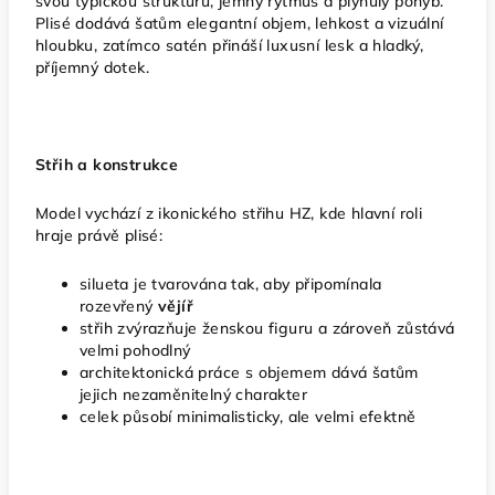
svou typickou strukturu, jemný rytmus a plynulý pohyb.
Plisé dodává šatům elegantní objem, lehkost a vizuální
hloubku, zatímco satén přináší luxusní lesk a hladký,
příjemný dotek.
Střih a konstrukce
Model vychází z ikonického střihu HZ, kde hlavní roli
hraje právě plisé:
silueta je tvarována tak, aby připomínala
rozevřený
vějíř
střih zvýrazňuje ženskou figuru a zároveň zůstává
velmi pohodlný
architektonická práce s objemem dává šatům
jejich nezaměnitelný charakter
celek působí minimalisticky, ale velmi efektně