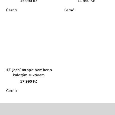
15 990 Kč
11 990 Kč
Černá
Černá
HZ Jarní nappa bomber s
kulatým rukávem
17 990 Kč
Černá
Z
á