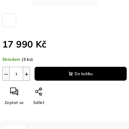
17 990 Kč
Měrná
Skladem
(3 ks)
cena:
−
+
Do košíku
Zeptat se
Sdílet