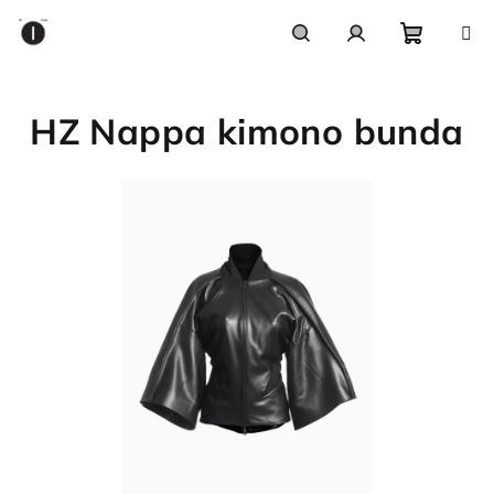
Přejít
na
obsah
Nákupn
Hledat
Přihlášení
HZ Nappa kimono bunda
košík