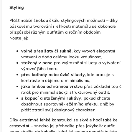
Styling
Plášť nabízí širokou škálu stylingových možností – díky
páskovému tvarování i lehkosti materiálu se dokonale
přizpůsobí různým outfitům a ročním obdobím.
Noste jej:
volně přes šaty či sukně
, kdy vytvoří elegantní
vrstvení a dodá celému looku vzdušnost,
stažený v pase
pro zvýraznění siluety a vytvoření
výraznějšího tvaru,
přes kalhoty nebo úzké siluety
, kde pracuje s
kontrastem objemu a minimalismu,
jako lehkou ochrannou vrstvu
přes základní top či
rolák pro minimalistický, strukturovaný outfit,
s kapucí a staženými rukávy
, pokud chcete
dosáhnout sportovně-ležérního efektu, aniž by
plášť ztratil svůj designový charakter.
Díky extrémně lehké konstrukci se skvěle hodí také ke
cestování
– snadno jej přehodíte přes jakýkoliv outfit
nebo sbalíte do kabelky, když jej zrovna nepotřebujete.