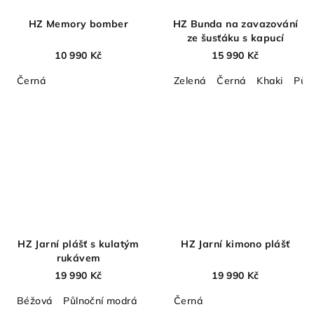
HZ Memory bomber
HZ Bunda na zavazování
ze šusťáku s kapucí
10 990 Kč
15 990 Kč
Černá
Zelená
Černá
Khaki
Půl
HZ Jarní plášť s kulatým
HZ Jarní kimono plášť
rukávem
19 990 Kč
19 990 Kč
Béžová
Půlnoční modrá
Černá