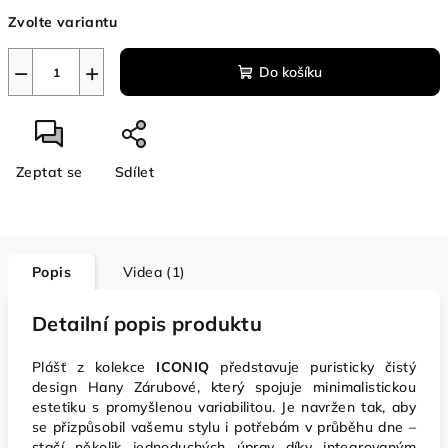
Měrná
Zvolte variantu
cena:
−
+
Do košíku
Zeptat se
Sdílet
Popis
Videa (1)
Detailní popis produktu
Plášť z kolekce
ICONIQ
představuje puristicky čistý
design Hany Zárubové, který spojuje minimalistickou
estetiku s promyšlenou variabilitou. Je navržen tak, aby
se přizpůsobil vašemu stylu i potřebám v průběhu dne –
stačí několik jednoduchých úprav díky integrovaným