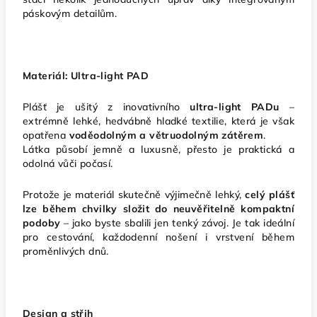
páskovým detailům.
Materiál: Ultra-light PAD
Plášť je ušitý z inovativního
ultra-light PADu
–
extrémně lehké, hedvábně hladké textilie, která je však
opatřena
voděodolným a větruodolným zátěrem
.
Látka působí jemně a luxusně, přesto je praktická a
odolná vůči počasí.
Protože je materiál skutečně výjimečně lehký,
celý plášť
lze během chvilky složit do neuvěřitelně kompaktní
podoby
– jako byste sbalili jen tenký závoj. Je tak ideální
pro cestování, každodenní nošení i vrstvení během
proměnlivých dnů.
Design a střih