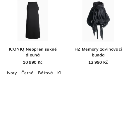
ICONIQ Neopren sukně
HZ Memory zavinovací
dlouhá
bunda
10 990 Kč
12 990 Kč
Ivory
Černá
Béžová
Khaki